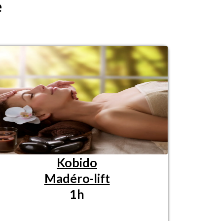
e
Kobido
Madéro-lift
1h