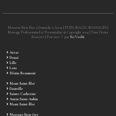
Masseur Bien-Être à Domicile à Arras | EVEIL MAGIC MASSAGES |
Massage Professionnel et Personnalisé © Copyright 2024 | Tous Droits
Réservés | Fait avec ♡ par
BeeVisible
Arras
Douai
Lille
Lens
Hénin-Beaumont
Mont-Saint-Éloi
Dainville
Sainte-Catherine
Anzin-Saint-Aubin
Mont-Saint-Éloi
Massage bien-être