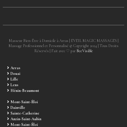
Masseur Bien-Être à Domicile à Arras | EVEIL MAGIC MASSAGES |
Massage Professionnel et Personnalisé © Copyright 2024 | Tous Droits
Réservés | Fait avec ♡ par
BeeVisible
Arras
Douai
Lille
Lens
Hénin-Beaumont
Mont-Saint-Éloi
Dainville
Sainte-Catherine
Anzin-Saint-Aubin
Mont-Saint-Éloi