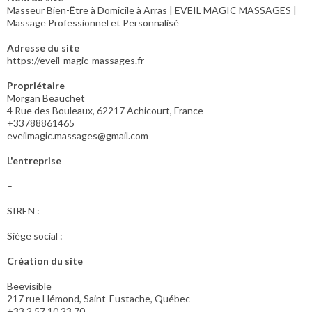
Masseur Bien-Être à Domicile à Arras | EVEIL MAGIC MASSAGES |
Massage Professionnel et Personnalisé
Adresse du site
https://eveil-magic-massages.fr
Propriétaire
Morgan Beauchet
4 Rue des Bouleaux, 62217 Achicourt, France
+33788861465
eveilmagic.massages@gmail.com
L'entreprise
–
SIREN :
Siège social :
Création du site
Beevisible
217 rue Hémond, Saint-Eustache, Québec
+33 2 57 10 23 70