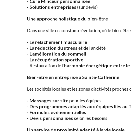
- Cure Minceur personnalisée
- Solutions entreprises
(sur devis)
Une approche holistique du bien-être
Dans une ville en constante évolution, où le bien-être
- Le
relâchement musculaire
- La
réduction du stress
et de l’anxiété
- L’
amélioration du sommeil
- La
récupération sportive
- Restauration de l’
harmonie énergétique entre le c
Bien-être en entreprise à Sainte-Catherine
Les sociétés locales et les zones d’activités proches
- Massages sur site
pour les équipes
- Des
programmes adaptés aux équipes liés au 
- Formules événementielles
- Devis personnalisés
selon les besoins
Un service de proximité adapté à la vie locale