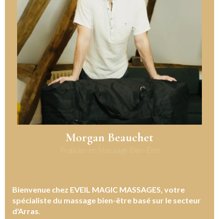
Morgan Beauchet
Praticien en Massage Bien-Être
Bienvenue chez EVEIL MAGIC MASSAGES, votre
spécialiste du massage bien-être basé sur le secteur
d'Arras
.