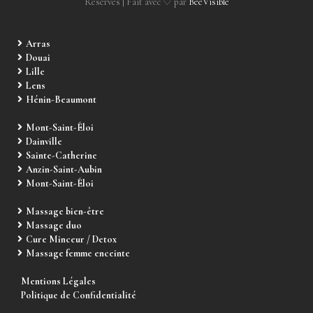
Réservés | Fait avec ♡ par
BeeVisible
Arras
Douai
Lille
Lens
Hénin-Beaumont
Mont-Saint-Éloi
Dainville
Sainte-Catherine
Anzin-Saint-Aubin
Mont-Saint-Éloi
Massage bien-être
Massage duo
Cure Minceur / Detox
Massage femme enceinte
Mentions Légales
Politique de Confidentialité